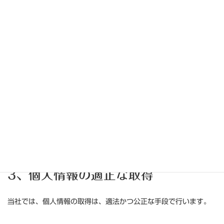
顧客サポート、メンテナンスの提供
お問い合わせ・ご相談への対応
各種会員制サービスの提供
サービス開発、アンケート調査実施、モニター等の実
施
契約の履行
採用応募者に関する個人情報
採用応募者（インターンシップを含む）への採用情報
等の提供・連絡
当社での採用業務管理
3、個人情報の適正な取得
当社では、個人情報の取得は、適法かつ公正な手段で行います。